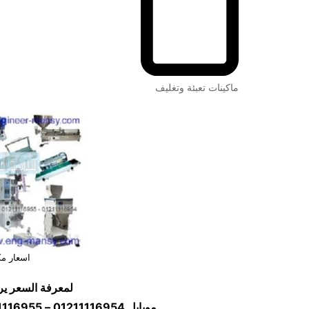
ماكينات تعبئة وتغليف
اسعار مك
لمعرفة السعر ير
موبايل
01211116954 – 01211116955 – 01211116956