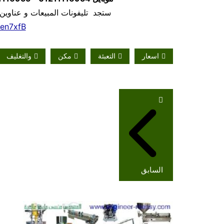
ستجد تليفونات المبيعات و عناوين
/en7xfB
اسعار
التعبئة
مكن
والتغليف
تصفّح
المقالات
السابق