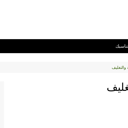
تناسبك
 والتغليف
غليف