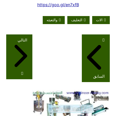
https://goo.gl/en7xfB
الات
التغليف
والتعبئه
تصفّح
التالي
المقالات
السابق