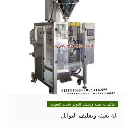
ماكينات تعبئة وتغليف البودر شديد النعومة
الة تعبئه وتغليف التوابل