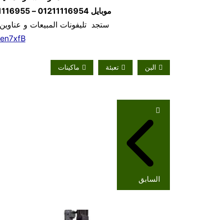
موبايل
01211116954 – 01211116955 – 01211116956
ستجد تليفونات المبيعات و عناوين
/en7xfB
البن
تعبئة
ماكينات
تصفّح
المقالات
السابق