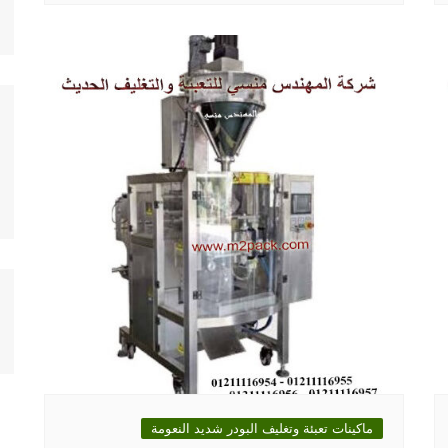
ماكينات تعبئة وتغليف البودر شديد النعومة