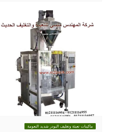
ماكينات تعبئة وتغليف البودر شديد النعومة