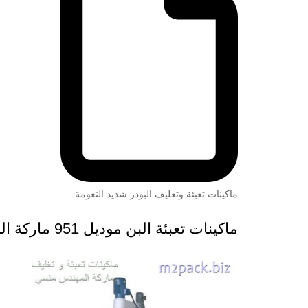
ماكينات تعبئة وتغليف البودر شديد النعومة
ماكينات تعبئة البن موديل 951 ماركة المهندس منسى