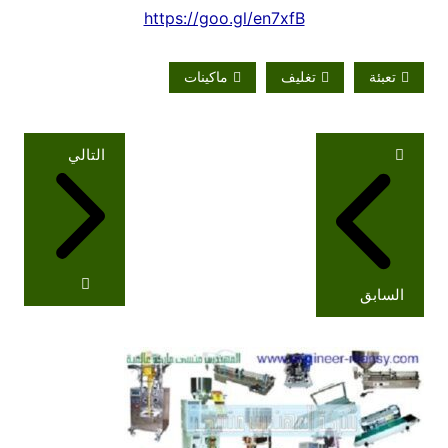
https://goo.gl/en7xfB
تعبئة
تغليف
ماكينات
تصفّح
التالي
المقالات
السابق