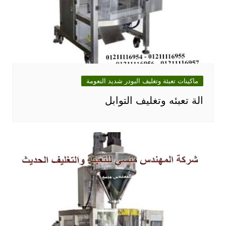
ماكينات تعبئة وتغليف البودر شديد النعومة
الة تعبئه وتغليف التوابل