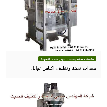
ماكينات تعبئة وتغليف البودر شديد النعومة
معدات تعبئة وتغليف اكياس توابل