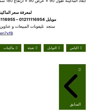
أبعاد الماكينة طول 90 × عرض 90 × ارتفاع 180 سم تقريبا و يمكن فك الماكينة و تركيبها في اي مكان
لمعرفة سعر الماكين
موبايل
01211116954 – 01211116955 – 01211116956
ستجد تليفونات المبيعات و عناوين
/en7xfB
اكياس
التوابل
تعبئة
ماكينات
تصفّح
المقالات
السابق