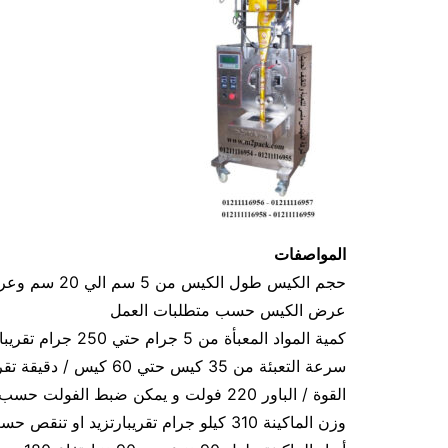
المواصفات
عرض الكيس حسب متطلبات العمل
كمية المواد المعبأة من 5 جرام حتي 250 جرام تقريبا و يمكن تعديله حتي 500 جرام تقريبا
سرعة التعبئة من 35 كيس حتي 60 كيس / دقيقة تقريبا و لمادة التغليف اعتبار في السرعه
القوة / الباور 220 فولت و يمكن ضبط الفولت حسب الكهرباء المتاحه 1.2 كيلو وات تقريبا
وزن الماكينة 310 كيلو جرام تقريبارتزيد او تنقص حسب تحديثات الماكينة