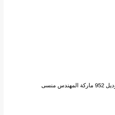
س منسى