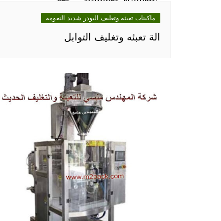
ماكينات تعبئة وتغليف البودر شديد النعومة
الة تعبئه وتغليف التوابل