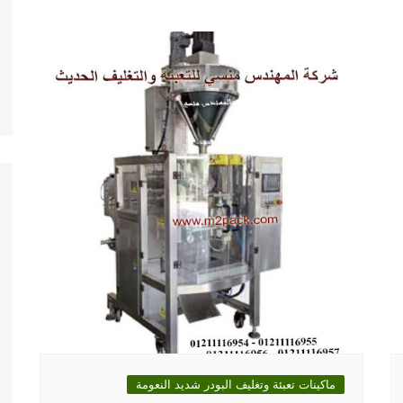
ماكينات تعبئة وتغليف البودر شديد النعومة