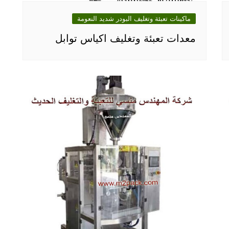
ماكينات تعبئة وتغليف البودر شديد النعومة
معدات تعبئة وتغليف اكياس توابل