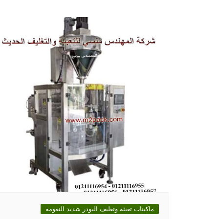
ماكينات تعبئة وتغليف البودر شديد النعومة