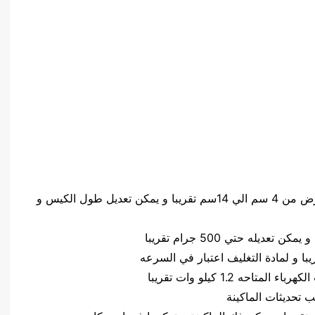
حجم الكيس طول الكيس من 5 سم الي 20 سم وعرض من 4 سم الي 14سم تقريبا و يمكن تعديل طول الكيس و