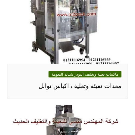
ماكينات تعبئة وتغليف البودر شديد النعومة
معدات تعبئة وتغليف اكياس توابل