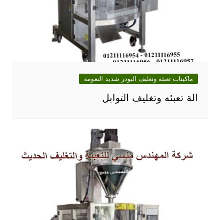
ماكينات تعبئة وتغليف البودر شديد النعومة
الة تعبئه وتغليف التوابل