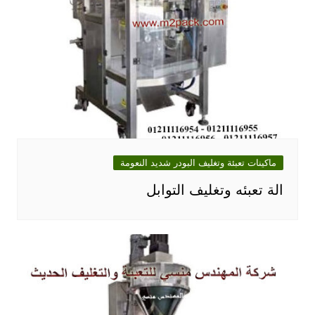
ماكينات تعبئة وتغليف البودر شديد النعومة
الة تعبئه وتغليف التوابل