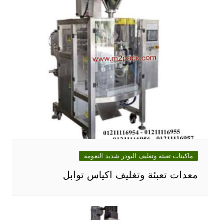
ماكينات تعبئة وتغليف البودر شديد النعومة
معدات تعبئة وتغليف اكياس توابل