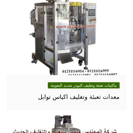
ماكينات تعبئة وتغليف البودر شديد النعومة
معدات تعبئة وتغليف اكياس توابل