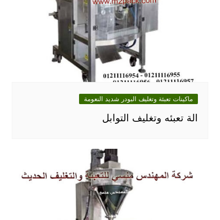
ماكينات تعبئة وتغليف البودر شديد النعومة
الة تعبئه وتغليف التوابل