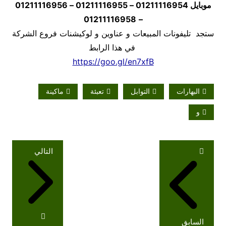
موبايل
01211116954 – 01211116955 – 01211116956
01211116958
–
ستجد تليفونات المبيعات و عناوين و لوكيشنات فروع الشركة
في هذا الرابط
https://goo.gl/en7xfB
البهارات
التوابل
تعبئة
ماكينة
و
تصفّح
التالي
المقالات
السابق