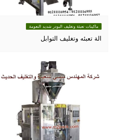
ماكينات تعبئة وتغليف البودر شديد النعومة
الة تعبئه وتغليف التوابل