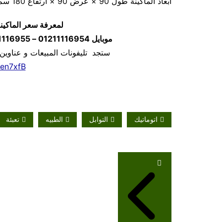
أبعاد الماكينة طول 90 × عرض 90 × ارتفاع 180 سم تقريبا و يمكن فك الماكينة و تركيبها في اي مكان
لمعرفة سعر الماكين
موبايل
01211116954 – 01211116955 – 01211116956
ستجد تليفونات المبيعات و عناوين
/en7xfB
اتوماتيك
التوابل
الطبيه
تعبئة
تصفّح
المقالات