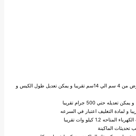
حجم الكيس طول الكيس من 5 سم الي 20 سم وعرض من 4 سم الي 14سم تقريبا و يمكن تعديل طول الكيس و