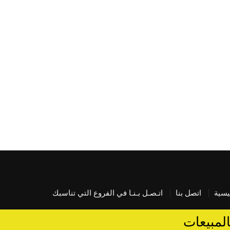
يسية
اتصل بنا
اتـصـل بـنـا في الفروع التي تناسبك