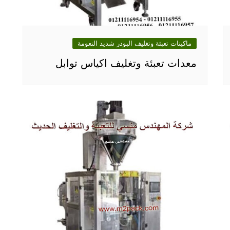
ماكينات تعبئة وتغليف البودر شديد النعومة
معدات تعبئة وتغليف اكياس توابل