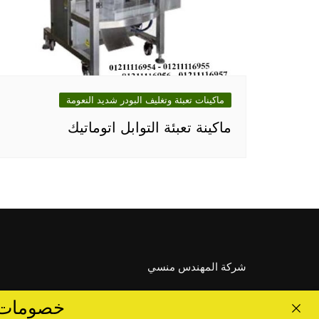
ماكينات تعبئة وتغليف البودر شديد النعومة
ماكينة تعبئة التوابل اتوماتيك
شركة المهندس منسي
خصومات تصل الى 40 %... ق