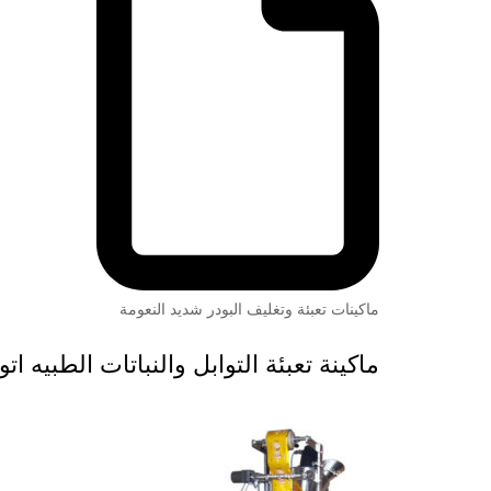
ماكينات تعبئة وتغليف البودر شديد النعومة
ماكينة تعبئة التوابل والنباتات الطبيه اتوماتيك موديل 952