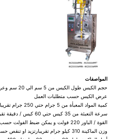
المواصفات
عرض الكيس حسب متطلبات العمل
كمية المواد المعبأة من 5 جرام حتي 250 جرام تقريبا و يمكن تعديله حتي 500 جرام تقريبا
سرعة التعبئة من 35 كيس حتي 60 كيس / دقيقة تقريبا و لمادة التغليف اعتبار في السرعه
القوة / الباور 220 فولت و يمكن ضبط الفولت حسب الكهرباء المتاحه 1.2 كيلو وات تقريبا
وزن الماكينة 310 كيلو جرام تقريبارتزيد او تنقص حسب تحديثات الماكينة