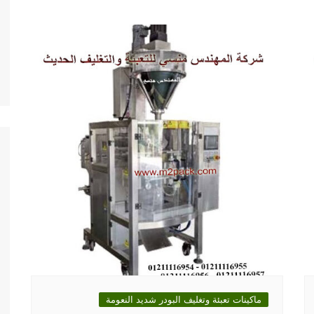
ماكينات تعبئة وتغليف البودر شديد النعومة