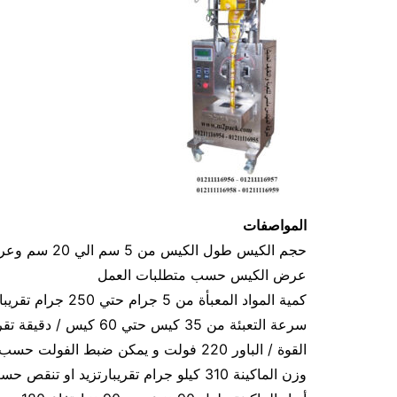
المواصفات
عرض الكيس حسب متطلبات العمل
كمية المواد المعبأة من 5 جرام حتي 250 جرام تقريبا و يمكن تعديله حتي 500 جرام تقريبا
سرعة التعبئة من 35 كيس حتي 60 كيس / دقيقة تقريبا و لمادة التغليف اعتبار في السرعه
القوة / الباور 220 فولت و يمكن ضبط الفولت حسب الكهرباء المتاحه 1.2 كيلو وات تقريبا
وزن الماكينة 310 كيلو جرام تقريبارتزيد او تنقص حسب تحديثات الماكينة