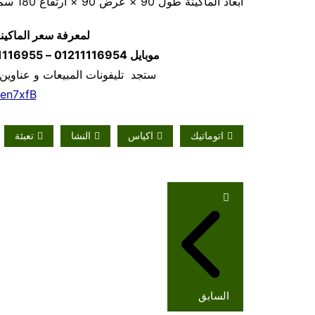
أبعاد الماكينة طول 90 × عرض 90 × ارتفاع 180 سم تقريبا و يمكن فك الماكينة و تركيبها في اي مكان
لمعرفة سعر الماكين
موبايل
01211116954 – 01211116955 – 01211116956
ستجد تليفونات المبيعات و عناوين
/en7xfB
اتوماتيك
اكياس
النشا
تعبئة
تصفّح
المقالات
السابق