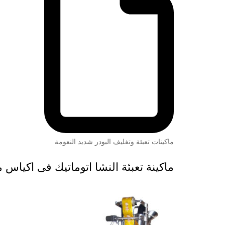
ماكينات تعبئة وتغليف البودر شديد النعومة
ماكينة تعبئة النشا اتوماتيك فى اكياس موديل 952 ماركة الم