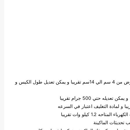
حجم الكيس طول الكيس من 5 سم الي 20 سم وعرض من 4 سم الي 14سم تقريبا و يمكن تعديل طول الكيس و