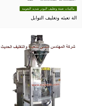
ماكينات تعبئة وتغليف البودر شديد النعومة
الة تعبئه وتغليف التوابل