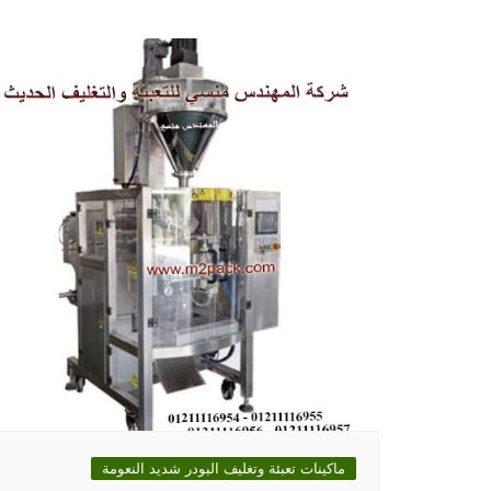
ماكينات تعبئة وتغليف البودر شديد النعومة