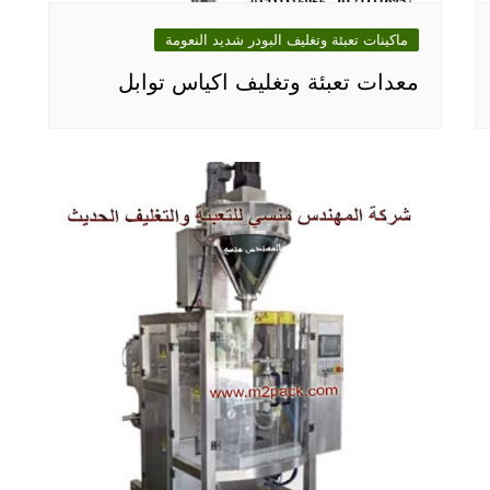
ماكينات تعبئة وتغليف البودر شديد النعومة
معدات تعبئة وتغليف اكياس توابل