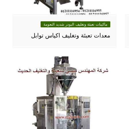
ماكينات تعبئة وتغليف البودر شديد النعومة
معدات تعبئة وتغليف اكياس توابل