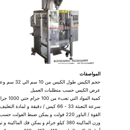
المواصفات
‏عرض الكيس حسب متطلبات العميل
كمية المواد التي تعبء من 100 جرام حتي 1000 جرام
سرعة التعبئة ‎ 33‎‏- ‏‎66‎‏ كيس / دقيقة و لمادة التغليف اعتبار في السرعه
القوة / الباور ‏220 فولت و يمكن ضبط الفولت حسب الكهرباء المتاحه 2.5 كيلو وات
وزن الماكينة ‏380 كيلو جرام و يمكن فك الماكينة و تركيبها في اي مكان