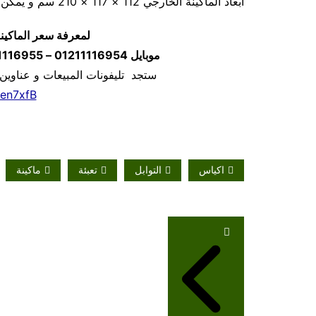
أبعاد الماكينة الخارجي ‏112 × 117 × 210 سم و يمكن فك الماكينة و تركيبها في اي مكان
لمعرفة سعر الماكين
موبايل
01211116954 – 01211116955 – 01211116956
ستجد تليفونات المبيعات و عناوين
/en7xfB
اكياس
التوابل
تعبئة
ماكينة
تصفّح
المقالات