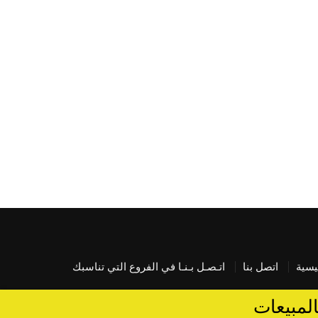
يسية
اتصل بنا
اتـصـل بـنـا في الفروع التي تناسبك