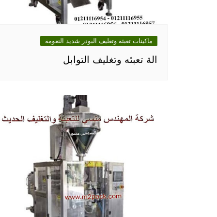
ماكينات تعبئة وتغليف البودر شديد النعومة
الة تعبئه وتغليف التوابل