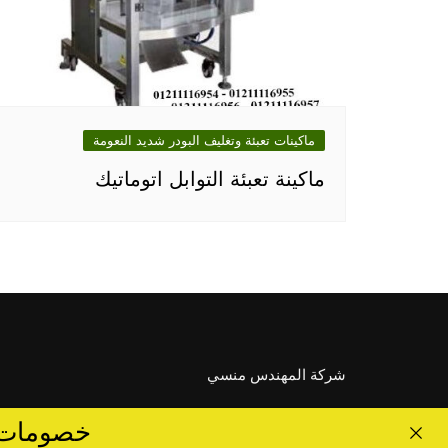
ماكينات تعبئة وتغليف البودر شديد النعومة
ماكينة تعبئة التوابل اتوماتيك
شركة المهندس منسي
خصومات تصل الى 40 %... ق