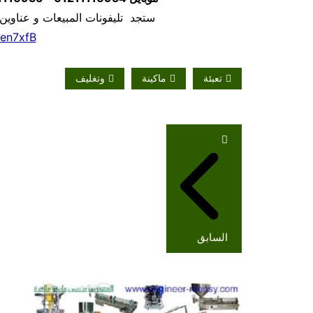
ستجد تليفونات المبيعات و عناوين
/en7xfB
تعبئة
ماكينة
وتغليف
تصفّح
المقالات
السابق