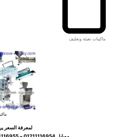
ماكينات تعبئة وتغليف
ماكين
لمعرفة السعر ير
موبايل
01211116954 – 01211116955 – 01211116956