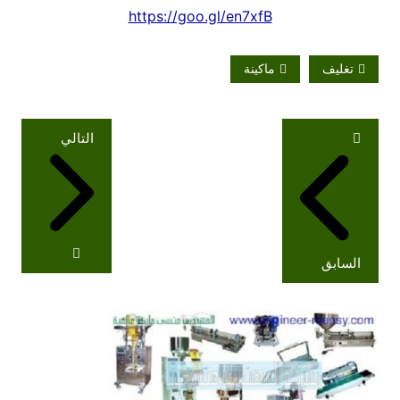
https://goo.gl/en7xfB
تغليف
ماكينة
تصفّح
التالي
المقالات
السابق