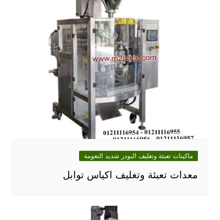
ماكينات تعبئة وتغليف البودر شديد النعومة
معدات تعبئة وتغليف اكياس توابل