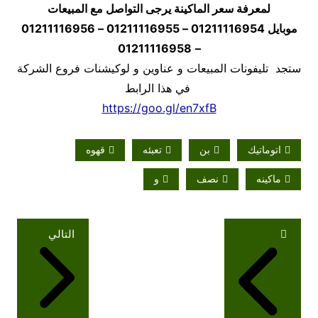
لمعرفة سعر الماكينة يرجى التواصل مع المبيعات
موبايل
01211116954 – 01211116955 – 01211116956
01211116958
–
ستجد تليفونات المبيعات و عناوين و لوكيشنات فروع الشركة
في هذا الرابط
https://goo.gl/en7xfB
اتوماتيك
بن
تعبئه
قهوه
ماكينه
نصف
و
تصفّح
التالي
المقالات