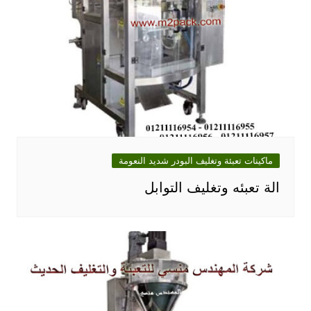
ماكينات تعبئة وتغليف البودر شديد النعومة
الة تعبئه وتغليف التوابل