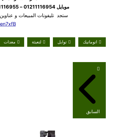
موبايل
01211116954 – 01211116955 – 01211116956
ستجد تليفونات المبيعات و عناوين
/en7xfB
اتوماتيك
توابل
لتعبئة
معدات
تصفّح
المقالات
السابق