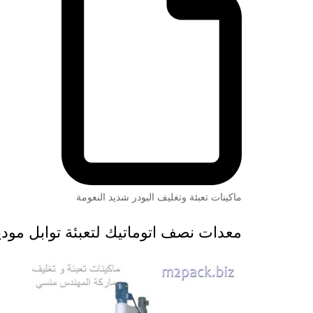
ماكينات تعبئة وتغليف البودر شديد النعومة
معدات نصف اتوماتيك لتعبئة توابل موديل 951 ماركة المهندس 