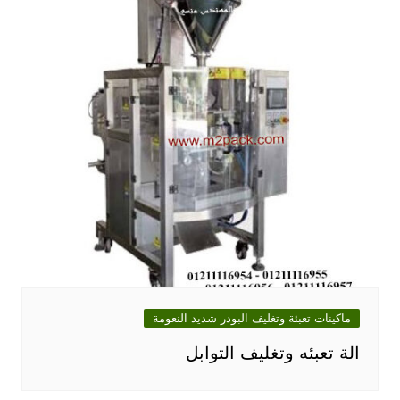
ماكينات تعبئة وتغليف البودر شديد النعومة
الة تعبئه وتغليف التوابل