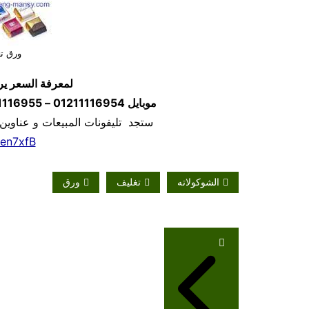
ورق تغ
لمعرفة السعر ير
موبايل
01211116954 – 01211116955 – 01211116956
ستجد تليفونات المبيعات و عناوين
/en7xfB
الشوكولاته
تغليف
ورق
تصفّح
المقالات