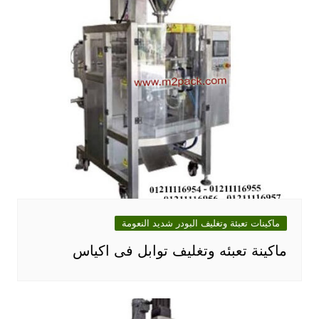
ماكينات تعبئة وتغليف البودر شديد النعومة
ماكينة تعبئه وتغليف توابل فى اكياس