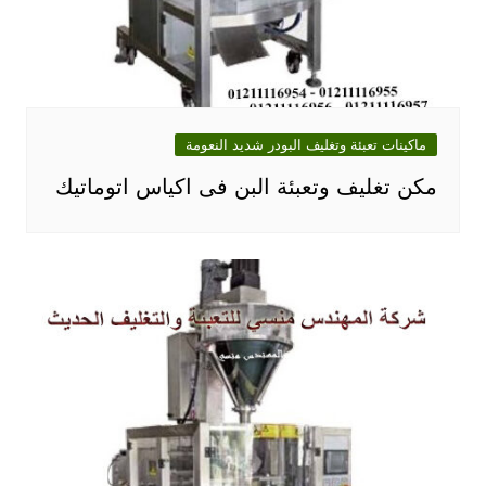
ماكينات تعبئة وتغليف البودر شديد النعومة
مكن تغليف وتعبئة البن فى اكياس اتوماتيك