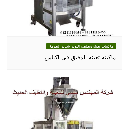
ماكينات تعبئة وتغليف البودر شديد النعومة
ماكينه تعبئه الدقيق فى اكياس