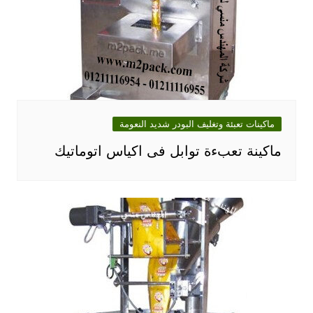
ماكينات تعبئة وتغليف البودر شديد النعومة
ماكينة تعبءة توابل فى اكياس اتوماتيك