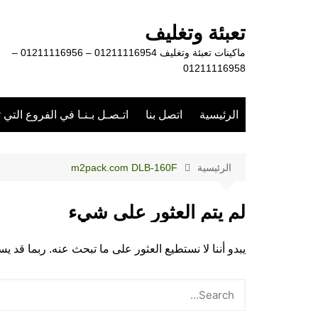
لتجاوز
لى
تعبئة وتغليف
لمحتوى
ماكينات تعبئة وتغليف 01211116954 – 01211116956 –
01211116958
الرئيسية
اتصل بنا
اتـصـل بـنـا في الفروع التي 
الرئيسية
m2pack.com DLB-160F
لم يتم العثور على شيء
يبدو أننا لا نستطيع العثور على ما تبحث عنه. ربما قد 